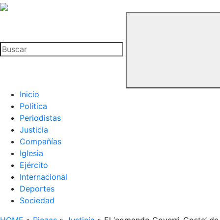
La
Hemeroteca
Buscar
del
Buitre
Inicio
Política
Periodistas
Justicia
Compañías
Iglesia
Ejército
Internacional
Deportes
Sociedad