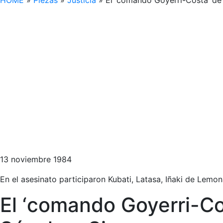
HOME
»
Piezas
»
Justicia
»
El ‘comando Goyerri-Costa’ de 
13 noviembre 1984
En el asesinato participaron Kubati, Latasa, Iñaki de Lemon
El ‘comando Goyerri-Cos