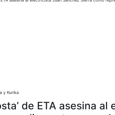
ETA asesina al electricista Juan Sánchez Sierra como repre
a y Kurika
ta’ de ETA asesina al e