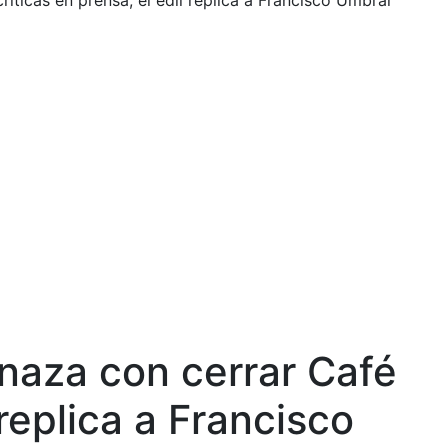
ticas en prensa, el edil replica a Francisco Umbral
naza con cerrar Café
replica a Francisco