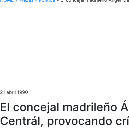
HOME
»
Piezas
»
Política
»
El concejal madrileño Ángel Ma
21 abril 1990
El concejal madrileño 
Centrál, provocando crít