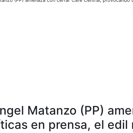
tanzo (PP) amenaza con cerrar Café Centrál, provocando crí
Ángel Matanzo (PP) ame
icas en prensa, el edil 