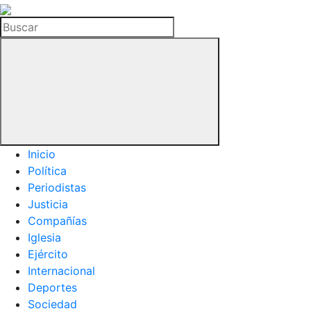
La
Hemeroteca
Buscar
del
Buitre
Inicio
Política
Periodistas
Justicia
Compañías
Iglesia
Ejército
Internacional
Deportes
Sociedad