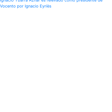
Ignacio Ybarra Aznar es relevado como presidente de
Vocento por Ignacio Eyriès