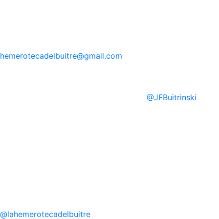
hemerotecadelbuitre
@gmail.com
@
JFBuitrinski
@
lahemerotecadelbuitre