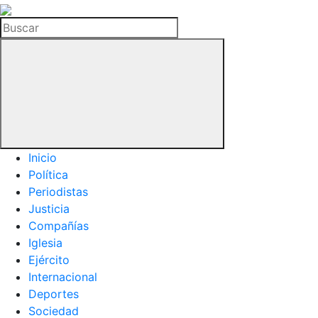
La
Hemeroteca
Buscar
del
Buitre
Inicio
Política
Periodistas
Justicia
Compañías
Iglesia
Ejército
Internacional
Deportes
Sociedad