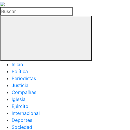
La
Hemeroteca
Buscar
del
Buitre
Inicio
Política
Periodistas
Justicia
Compañías
Iglesia
Ejército
Internacional
Deportes
Sociedad