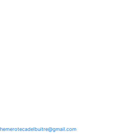
hemerotecadelbuitre
@gmail.com