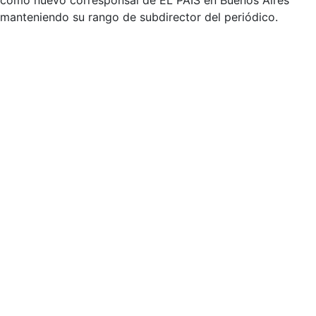
como nuevo corresponsal de EL PAÏS en Buenos Aires
manteniendo su rango de subdirector del periódico.