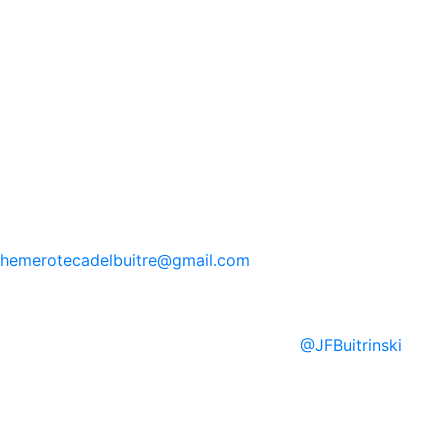
hemerotecadelbuitre
@gmail.com
@
JFBuitrinski