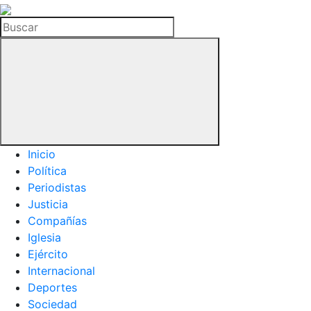
La
Hemeroteca
Buscar
del
Buitre
Inicio
Política
Periodistas
Justicia
Compañías
Iglesia
Ejército
Internacional
Deportes
Sociedad