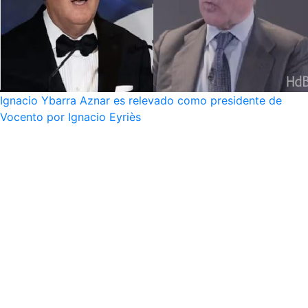
Ignacio Ybarra Aznar es relevado como presidente de
Vocento por Ignacio Eyriès