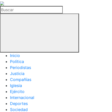
La
Hemeroteca
Buscar
del
Buitre
Inicio
Política
Periodistas
Justicia
Compañías
Iglesia
Ejército
Internacional
Deportes
Sociedad