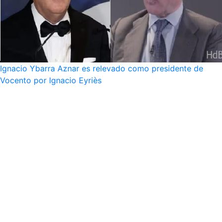
Ignacio Ybarra Aznar es relevado como presidente de
Vocento por Ignacio Eyriès