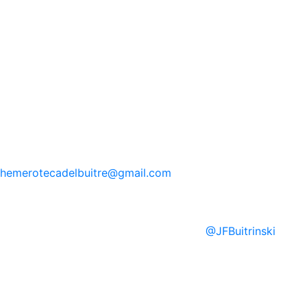
hemerotecadelbuitre
@gmail.com
@
JFBuitrinski