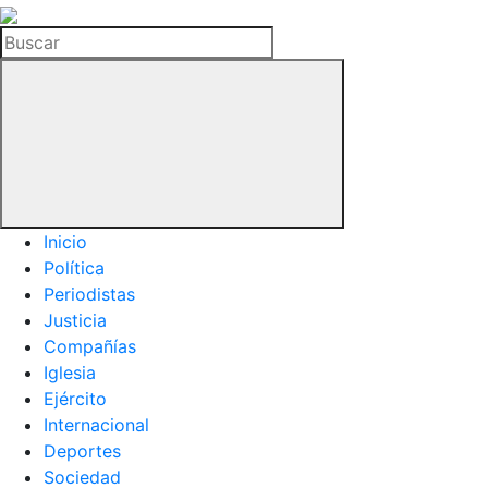
La
Hemeroteca
Buscar
del
Buitre
Inicio
Política
Periodistas
Justicia
Compañías
Iglesia
Ejército
Internacional
Deportes
Sociedad