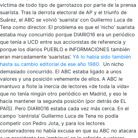
víctima de todo tipo de garrotazos por parte de la prensa
suarista. Tras la derrota electoral de AP y el triunfo de
Suárez, el ABC se volvió ‘suarista’ con Guillermo Luca de
Tena como director. El problema es que el ‘nicho’ suarista
estaba muy concurrido porque DIARIO16 era un periódico
que tenía a UCD entre sus accionistas de referencia y
porque los diarios PUEBLO e INFORMACIONES también
eran marcadamente ‘suaristas’.
YA lo había sido también
hasta su cambio editorial de ese año 1980.
Un nicho
demasiado concurrido. El ABC estaba ligado a unos
valores y una posición vehemente de ellos. A ABC le
mantuvo a flote la inercia de lectores «de toda la vida»
que no tenía ningún otro periódico en Madrid, y eso le
hacía mantener la segunda posición (por detrás de EL
PAÍS). Pero DIARIO16 estaba cada vez más cerca. En el
campo ‘centrista’ Guillermo Luca de Tena no podía
competir con Pedro Jota, y para los lectores
conservadores no había excusa en que su ABC no atacara
a un presidente tan ‘ambiguo’ en lo referido a valores