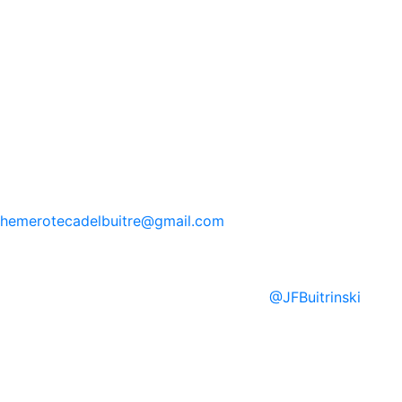
hemerotecadelbuitre
@gmail.com
@
JFBuitrinski