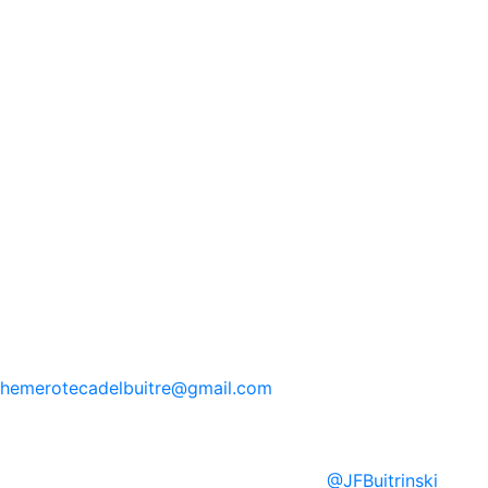
hemerotecadelbuitre
@gmail.com
@
JFBuitrinski