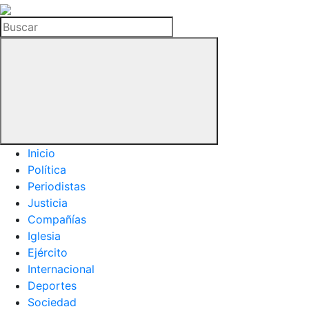
La
Hemeroteca
Buscar
del
Buitre
Inicio
Política
Periodistas
Justicia
Compañías
Iglesia
Ejército
Internacional
Deportes
Sociedad