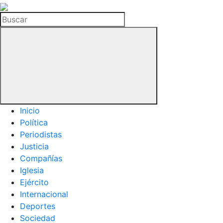
La
Hemeroteca
Buscar
del
Buitre
Inicio
Política
Periodistas
Justicia
Compañías
Iglesia
Ejército
Internacional
Deportes
Sociedad