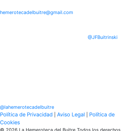
hemerotecadelbuitre
@gmail.com
@
JFBuitrinski
@
lahemerotecadelbuitre
Política de Privacidad
Aviso Legal
Política de
|
|
Cookies
© 2026 La Hemeroteca del Buitre Todos los derechos