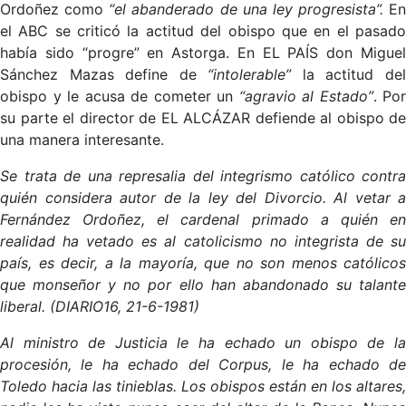
Ordoñez como
“el abanderado de una ley progresista”.
En
el ABC se criticó la actitud del obispo que en el pasado
había sido “progre” en Astorga. En EL PAÍS don Miguel
Sánchez Mazas define de
“intolerable”
la actitud de
obispo y le acusa de cometer un
“agravio al Estado”
. Por
su parte el director de EL ALCÁZAR defiende al obispo de
una manera interesante.
Se trata de una represalia del integrismo católico contra
quién considera autor de la ley del Divorcio. Al vetar a
Fernández Ordoñez, el cardenal primado a quién en
realidad ha vetado es al catolicismo no integrista de su
país, es decir, a la mayoría, que no son menos católicos
que monseñor y no por ello han abandonado su talante
liberal. (DIARIO16, 21-6-1981)
Al ministro de Justicia le ha echado un obispo de la
procesión, le ha echado del Corpus, le ha echado de
Toledo hacia las tinieblas. Los obispos están en los altares,