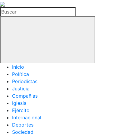
La
Hemeroteca
Buscar
del
Buitre
Inicio
Política
Periodistas
Justicia
Compañías
Iglesia
Ejército
Internacional
Deportes
Sociedad