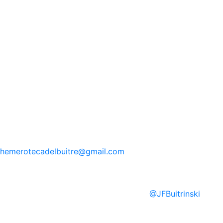
hemerotecadelbuitre
@gmail.com
@
JFBuitrinski