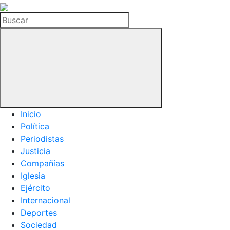
La
Hemeroteca
Buscar
del
Buitre
Inicio
Política
Periodistas
Justicia
Compañías
Iglesia
Ejército
Internacional
Deportes
Sociedad