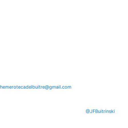
hemerotecadelbuitre
@gmail.com
@
JFBuitrinski