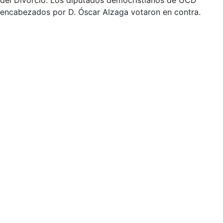
del Divorcio. Los diputados democristianos de UCD
encabezados por D. Óscar Alzaga votaron en contra.