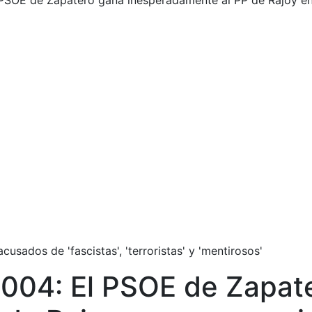
 PSOE de Zapatero gana inesperadamente al PP de Rajoy e
usados de 'fascistas', 'terroristas' y 'mentirosos'
2004: El PSOE de Zapat