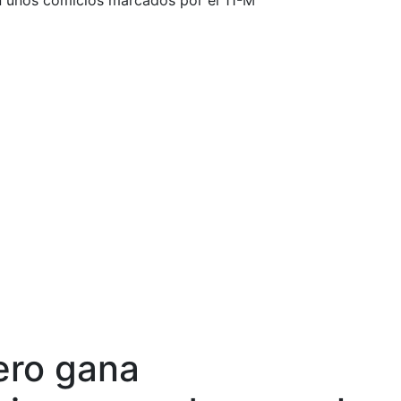
n unos comicios marcados por el 11-M
ero gana