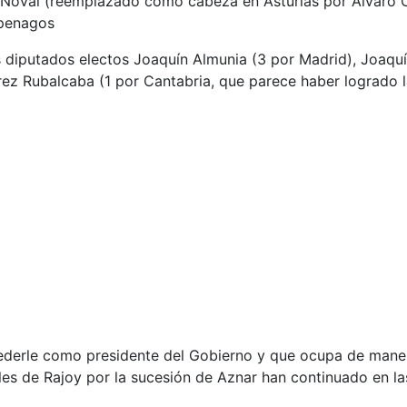
Noval (reemplazado como cabeza en Asturias por Álvaro Cue
 penagos
os diputados electos Joaquín Almunia (3 por Madrid), Joaqu
érez Rubalcaba (1 por Cantabria, que parece haber logrado 
ederle como presidente del Gobierno y que ocupa de manera
ales de Rajoy por la sucesión de Aznar han continuado en l