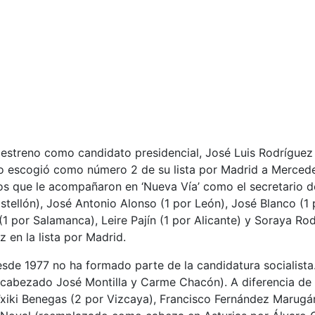
streno como candidato presidencial, José Luis Rodríguez Z
ero escogió como número 2 de su lista por Madrid a Merced
s que le acompañaron en ‘Nueva Vía’ como el secretario de
astellón), José Antonio Alonso (1 por León), José Blanco (
 por Salamanca), Leire Pajín (1 por Alicante) y Soraya Rodrí
 en la lista por Madrid.
sde 1977 no ha formado parte de la candidatura socialista.
encabezado José Montilla y Carme Chacón). A diferencia de e
, Txiki Benegas (2 por Vizcaya), Francisco Fernández Marugá