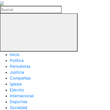
La
Hemeroteca
Buscar
del
Buitre
Inicio
Política
Periodistas
Justicia
Compañías
Iglesia
Ejército
Internacional
Deportes
Sociedad