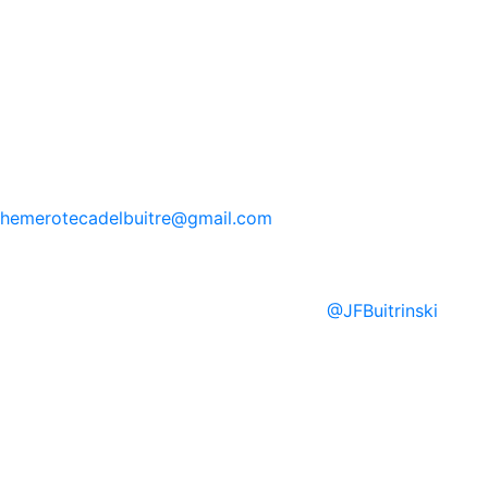
hemerotecadelbuitre
@gmail.com
@
JFBuitrinski