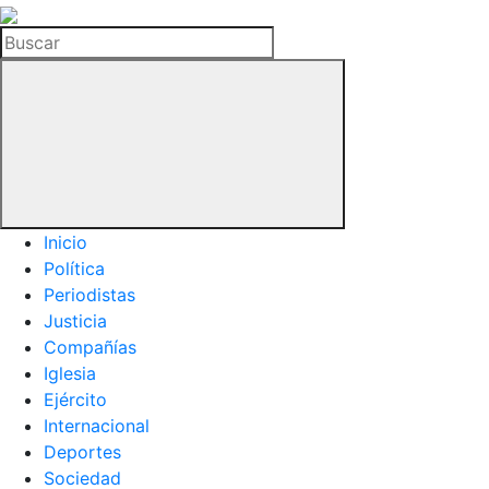
La
Hemeroteca
Buscar
del
Buitre
Inicio
Política
Periodistas
Justicia
Compañías
Iglesia
Ejército
Internacional
Deportes
Sociedad