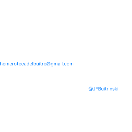
hemerotecadelbuitre
@gmail.com
@
JFBuitrinski