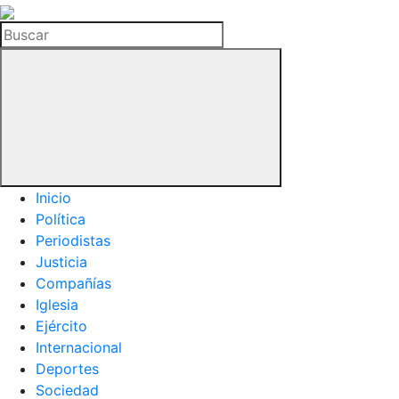
La
Hemeroteca
Buscar
del
Buitre
Inicio
Política
Periodistas
Justicia
Compañías
Iglesia
Ejército
Internacional
Deportes
Sociedad