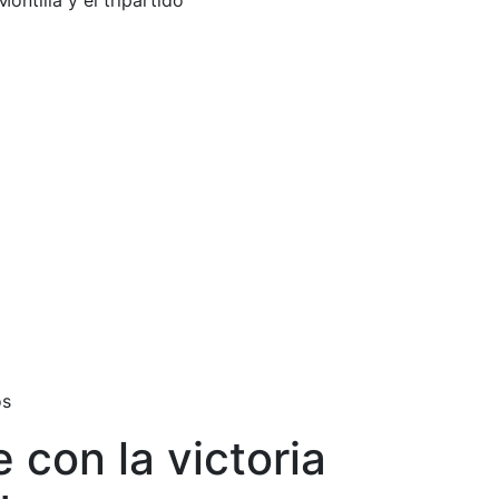
ntilla y el tripartido
os
 con la victoria