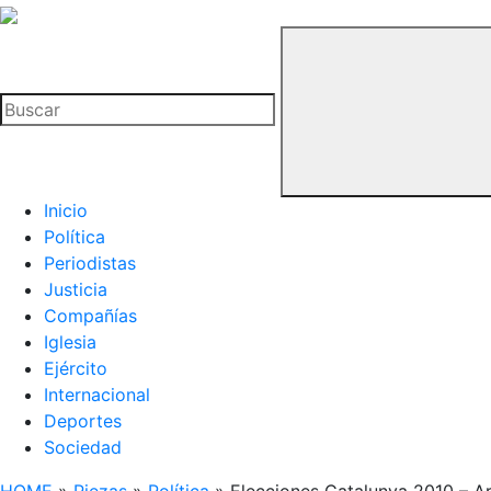
La
Hemeroteca
Buscar
del
Buitre
Inicio
Política
Periodistas
Justicia
Compañías
Iglesia
Ejército
Internacional
Deportes
Sociedad