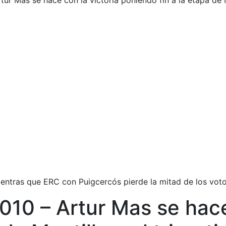
ur Mas se hace con la victoria poniendo fin a la etapa de Mo
 mientras que ERC con Puigcercós pierde la mitad de los vot
010 – Artur Mas se hace