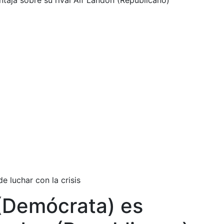
taja sobre su rival Alf Landon (Republicano)
e luchar con la crisis
 (Demócrata) es