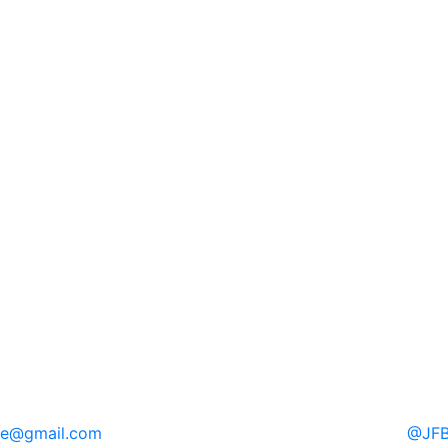
re
@gmail.com
@
JFB