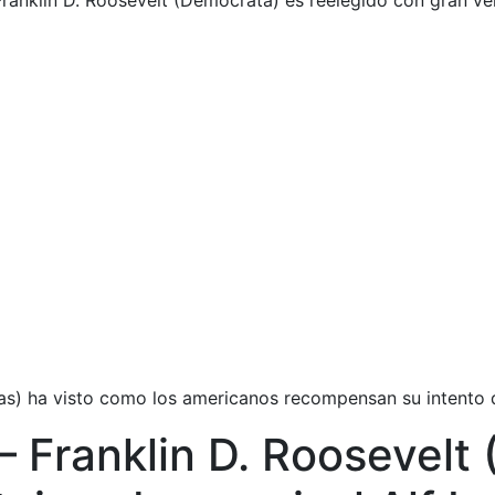
anklin D. Roosevelt (Demócrata) es reelegido con gran ven
edas) ha visto como los americanos recompensan su intento d
 Franklin D. Roosevelt