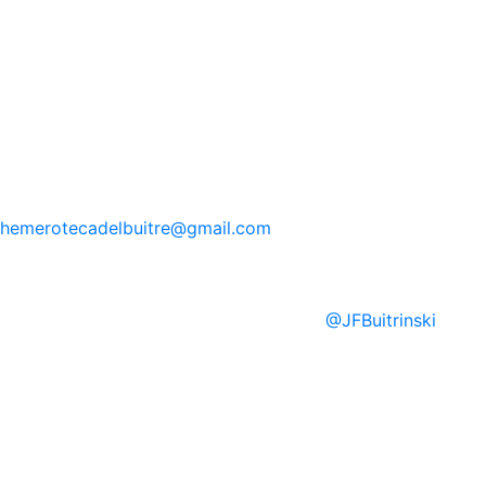
hemerotecadelbuitre
@gmail.com
@
JFBuitrinski