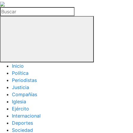
La
Hemeroteca
Buscar
del
Buitre
Inicio
Política
Periodistas
Justicia
Compañías
Iglesia
Ejército
Internacional
Deportes
Sociedad