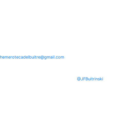
hemerotecadelbuitre
@gmail.com
@
JFBuitrinski