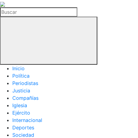
La
Hemeroteca
Buscar
del
Buitre
Inicio
Política
Periodistas
Justicia
Compañías
Iglesia
Ejército
Internacional
Deportes
Sociedad