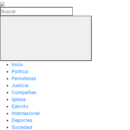
La
Hemeroteca
Buscar
del
Buitre
Inicio
Política
Periodistas
Justicia
Compañías
Iglesia
Ejército
Internacional
Deportes
Sociedad