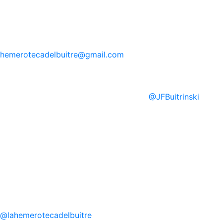
hemerotecadelbuitre
@gmail.com
@
JFBuitrinski
@
lahemerotecadelbuitre