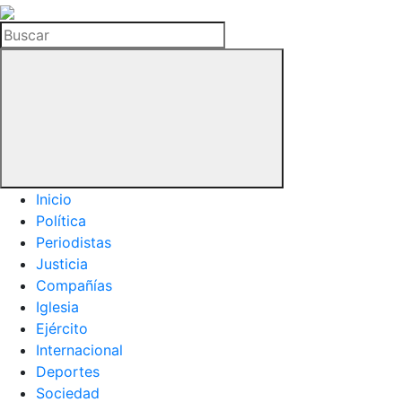
La
Hemeroteca
Buscar
del
Buitre
Inicio
Política
Periodistas
Justicia
Compañías
Iglesia
Ejército
Internacional
Deportes
Sociedad