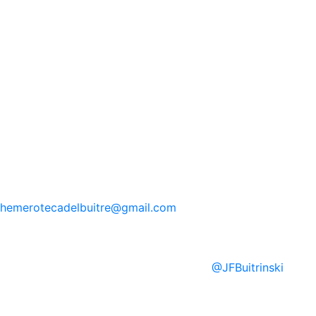
hemerotecadelbuitre
@gmail.com
@
JFBuitrinski