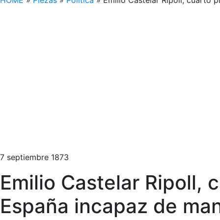
HOME
»
Piezas
»
Política
»
Emilio Castelar Ripoll, cuarto 
7 septiembre 1873
Emilio Castelar Ripoll,
España incapaz de man