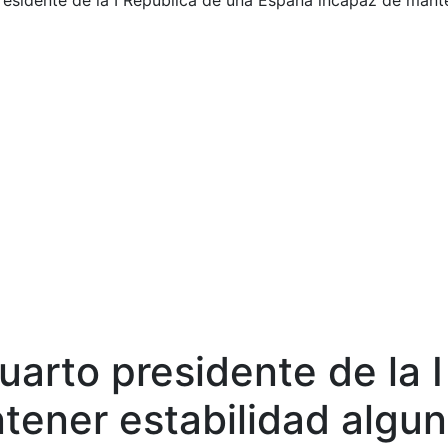
presidente de la I República de una España incapaz de mant
 cuarto presidente de la
tener estabilidad algu