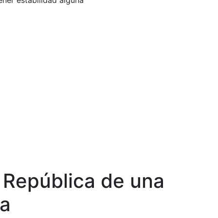
ener estabilidad alguna
 I República de una
na