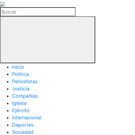
La
Hemeroteca
Buscar
del
Buitre
Inicio
Política
Periodistas
Justicia
Compañías
Iglesia
Ejército
Internacional
Deportes
Sociedad