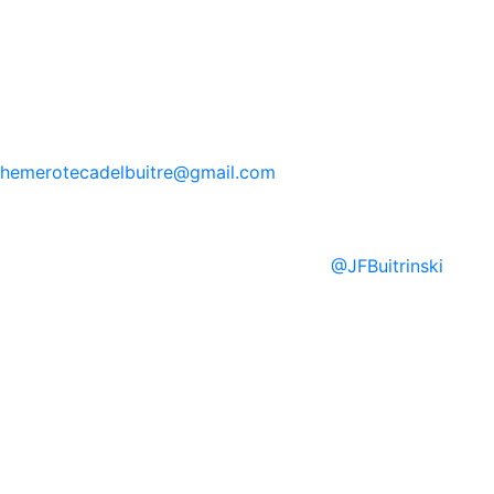
hemerotecadelbuitre
@gmail.com
@
JFBuitrinski