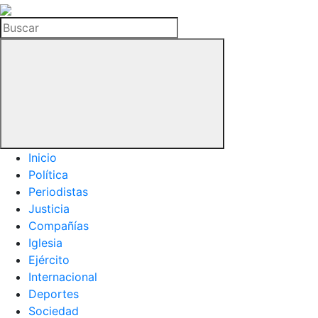
La
Hemeroteca
Buscar
del
Buitre
Inicio
Política
Periodistas
Justicia
Compañías
Iglesia
Ejército
Internacional
Deportes
Sociedad