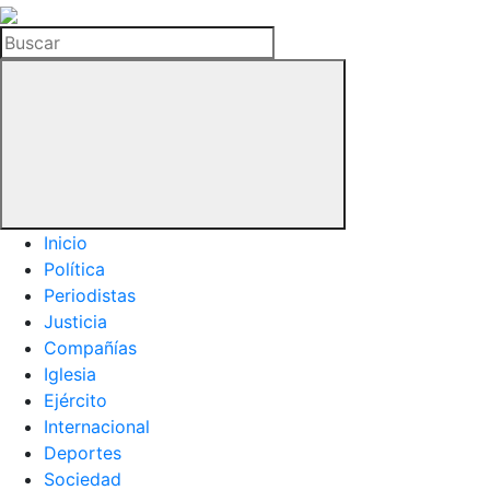
La
Hemeroteca
Buscar
del
Buitre
Inicio
Política
Periodistas
Justicia
Compañías
Iglesia
Ejército
Internacional
Deportes
Sociedad