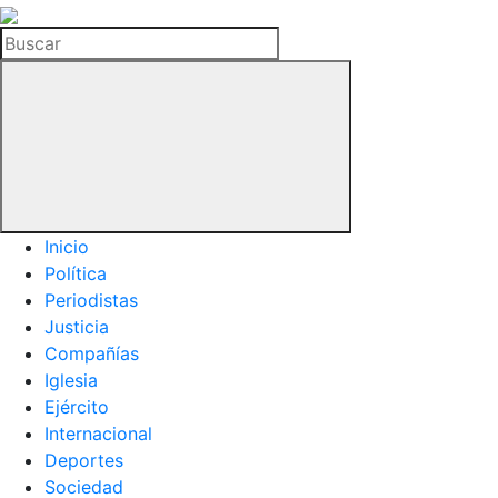
La
Hemeroteca
Buscar
del
Buitre
Inicio
Política
Periodistas
Justicia
Compañías
Iglesia
Ejército
Internacional
Deportes
Sociedad