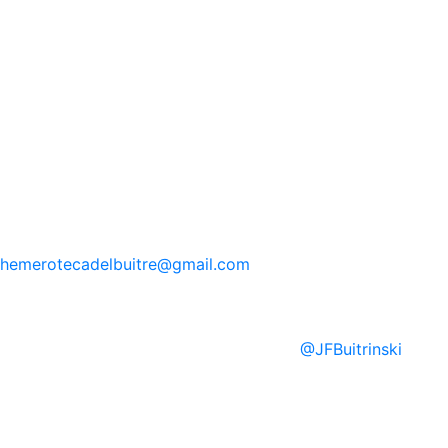
hemerotecadelbuitre
@gmail.com
@
JFBuitrinski