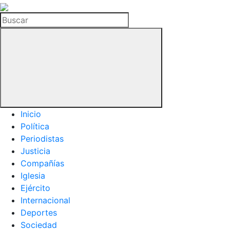
La
Hemeroteca
Buscar
del
Buitre
Inicio
Política
Periodistas
Justicia
Compañías
Iglesia
Ejército
Internacional
Deportes
Sociedad