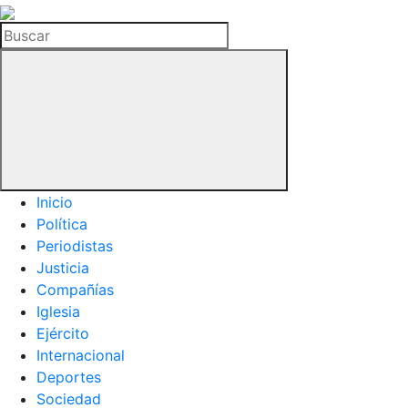
La
Hemeroteca
Buscar
del
Buitre
Inicio
Política
Periodistas
Justicia
Compañías
Iglesia
Ejército
Internacional
Deportes
Sociedad