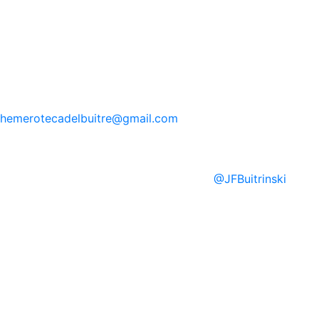
hemerotecadelbuitre
@gmail.com
@
JFBuitrinski