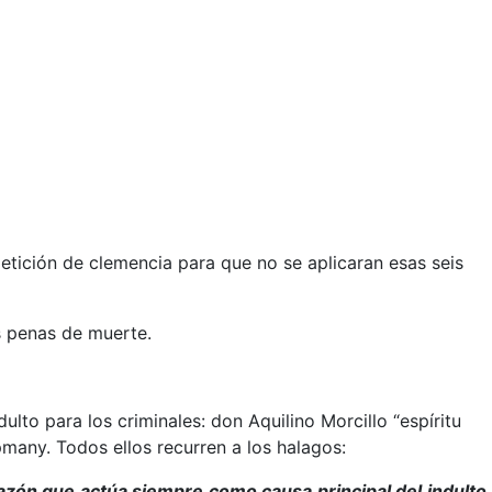
tición de clemencia para que no se aplicaran esas seis
s penas de muerte.
ulto para los criminales: don Aquilino Morcillo “espíritu
many. Todos ellos recurren a los halagos:
zón que actúa siempre como causa principal del indulto,