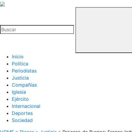
La
Hemeroteca
Buscar
del
Buitre
Inicio
Política
Periodistas
Justicia
Compañías
Iglesia
Ejército
Internacional
Deportes
Sociedad