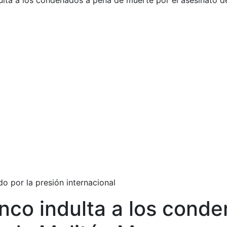
ulta a los condenados a pena de muerte por el asesinato 
do por la presión internacional
nco indulta a los cond