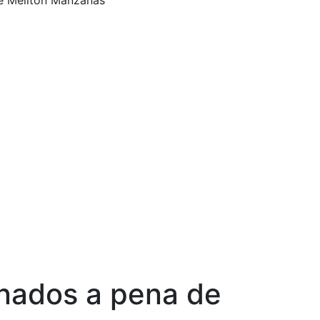
de Melitón Manzanas
enados a pena de