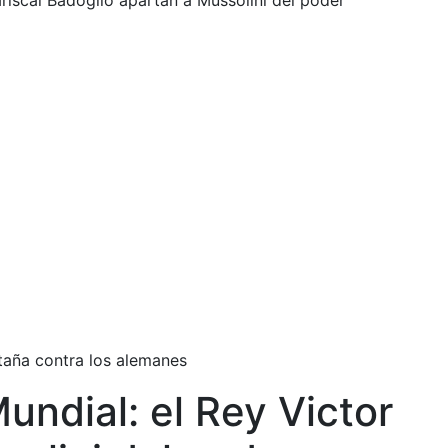
ariscal Badoglio apartan a Mussolini del poder
etaña contra los alemanes
undial: el Rey Victor