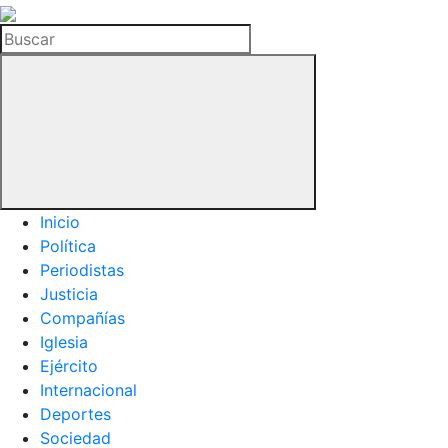
La
Hemeroteca
Buscar
del
Buitre
Inicio
Política
Periodistas
Justicia
Compañías
Iglesia
Ejército
Internacional
Deportes
Sociedad