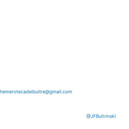
hemerotecadelbuitre
@gmail.com
@
JFBuitrinski