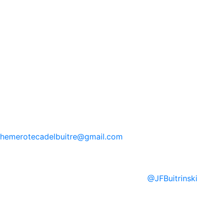
hemerotecadelbuitre
@gmail.com
@
JFBuitrinski