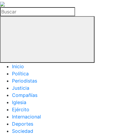
La
Hemeroteca
Buscar
del
Buitre
Inicio
Política
Periodistas
Justicia
Compañías
Iglesia
Ejército
Internacional
Deportes
Sociedad