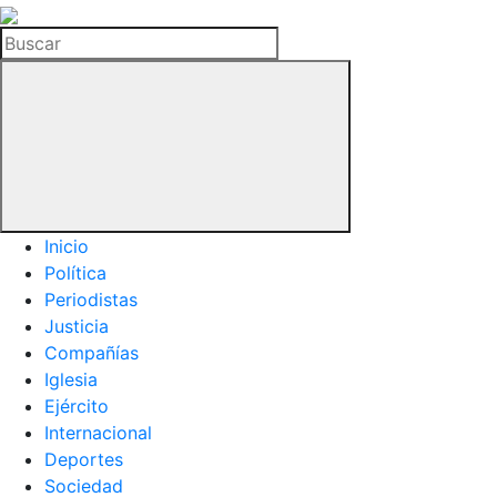
La
Hemeroteca
Buscar
del
Buitre
Inicio
Política
Periodistas
Justicia
Compañías
Iglesia
Ejército
Internacional
Deportes
Sociedad