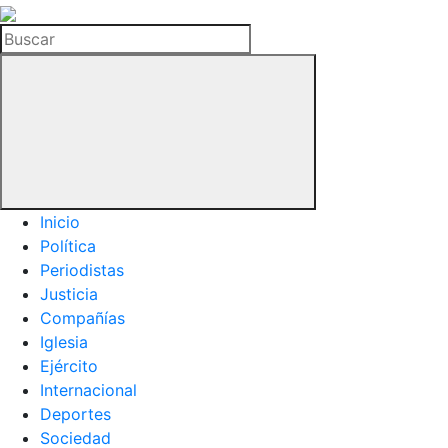
La
Hemeroteca
Buscar
del
Buitre
Inicio
Política
Periodistas
Justicia
Compañías
Iglesia
Ejército
Internacional
Deportes
Sociedad