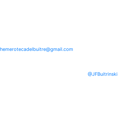
hemerotecadelbuitre
@gmail.com
@
JFBuitrinski