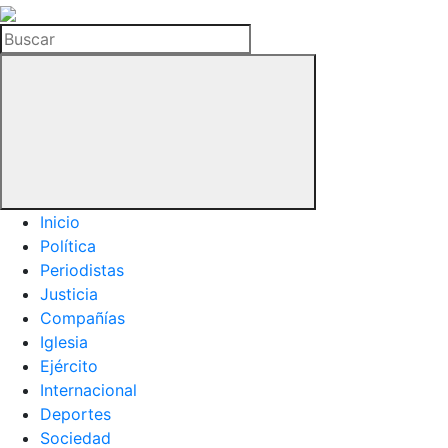
La
Hemeroteca
Buscar
del
Buitre
Inicio
Política
Periodistas
Justicia
Compañías
Iglesia
Ejército
Internacional
Deportes
Sociedad