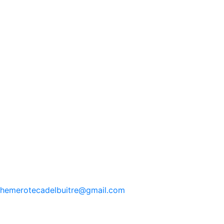
hemerotecadelbuitre
@gmail.com