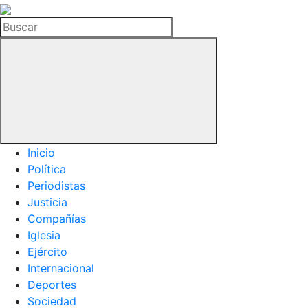
La
Hemeroteca
Buscar
del
Buitre
Inicio
Política
Periodistas
Justicia
Compañías
Iglesia
Ejército
Internacional
Deportes
Sociedad