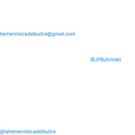
hemerotecadelbuitre
@gmail.com
@
JFBuitrinski
@
lahemerotecadelbuitre