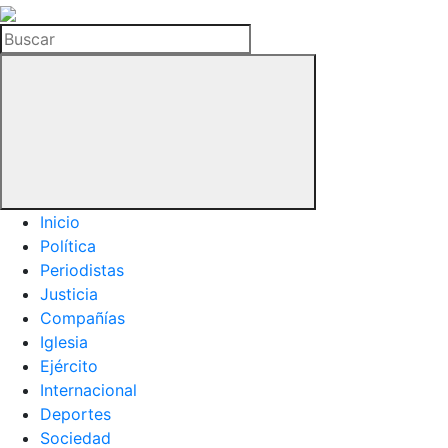
La
Hemeroteca
Buscar
del
Buitre
Inicio
Política
Periodistas
Justicia
Compañías
Iglesia
Ejército
Internacional
Deportes
Sociedad