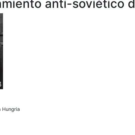
amiento anti-soviético 
n Hungria