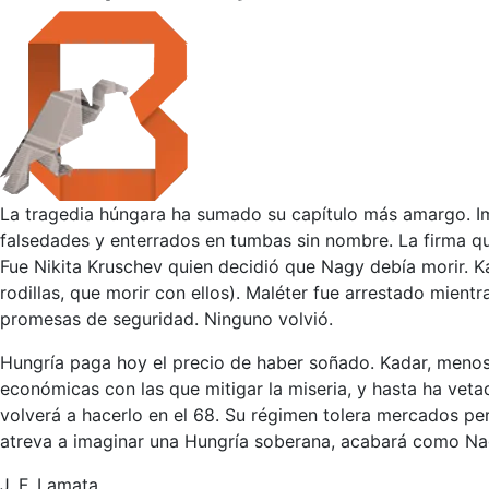
La tragedia húngara ha sumado su capítulo más amargo. Imr
falsedades y enterrados en tumbas sin nombre. La firma qu
Fue Nikita Kruschev quien decidió que Nagy debía morir. Ka
rodillas, que morir con ellos). Maléter fue arrestado mien
promesas de seguridad. Ninguno volvió.
Hungría paga hoy el precio de haber soñado. Kadar, menos
económicas con las que mitigar la miseria, y hasta ha veta
volverá a hacerlo en el 68. Su régimen tolera mercados per
atreva a imaginar una Hungría soberana, acabará como Nag
J. F. Lamata