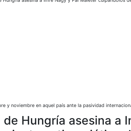
 Hungría asesina a Imre Nagy y Pal Maleter culpándolos de
re y noviembre en aquel país ante la pasividad internacion
 de Hungría asesina a I