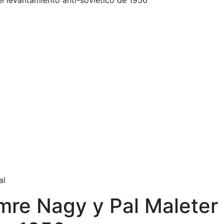
l levantamiento anti-soviético de 1956
al
mre Nagy y Pal Maleter