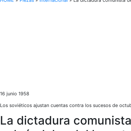
HOME
»
Piezas
»
Internacional
»
La dictadura comunista de
16 junio 1958
Los soviéticos ajustan cuentas contra los sucesos de octub
La dictadura comunista