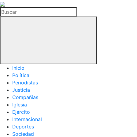
La
Hemeroteca
Buscar
del
Buitre
Inicio
Política
Periodistas
Justicia
Compañías
Iglesia
Ejército
Internacional
Deportes
Sociedad