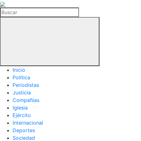
La
Hemeroteca
Buscar
del
Buitre
Inicio
Política
Periodistas
Justicia
Compañías
Iglesia
Ejército
Internacional
Deportes
Sociedad