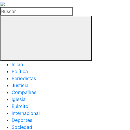
La
Hemeroteca
Buscar
del
Buitre
Inicio
Política
Periodistas
Justicia
Compañías
Iglesia
Ejército
Internacional
Deportes
Sociedad