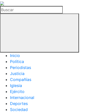
La
Hemeroteca
Buscar
del
Buitre
Inicio
Política
Periodistas
Justicia
Compañías
Iglesia
Ejército
Internacional
Deportes
Sociedad