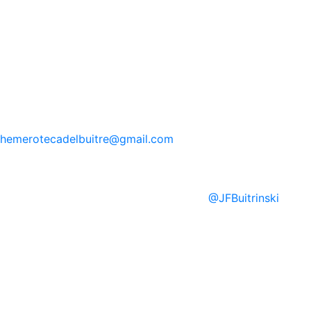
hemerotecadelbuitre
@gmail.com
@
JFBuitrinski