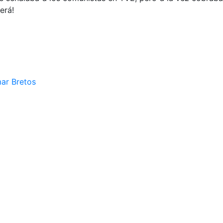
erá!
mar Bretos