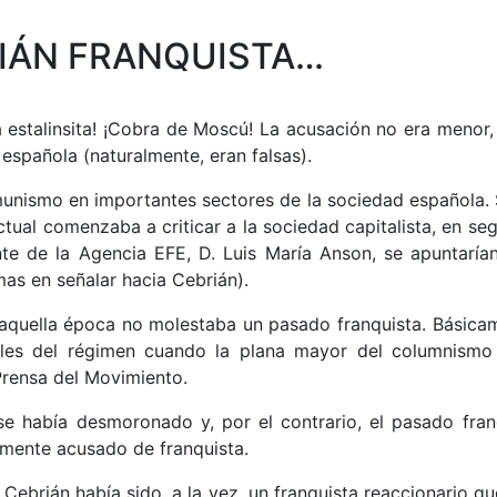
IÁN FRANQUISTA…
a estalinsita! ¡Cobra de Moscú! La acusación no era menor,
 española (naturalmente, eran falsas).
nismo en importantes sectores de la sociedad española. S
ectual comenzaba a criticar a la sociedad capitalista, en s
te de la Agencia EFE, D. Luis María Anson, se apuntarían
mas en señalar hacia Cebrián).
 aquella época no molestaba un pasado franquista. Básicam
ales del régimen cuando la plana mayor del columnismo
Prensa del Movimiento.
e había desmoronado y, por el contrario, el pasado fran
damente acusado de franquista.
 Cebrián había sido, a la vez, un franquista reaccionario 