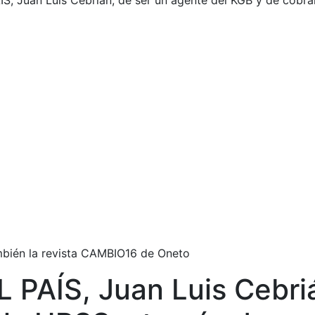
AÍS, Juan Luis Cebrián, de ser un agente del KGB y de cob
ambién la revista CAMBIO16 de Oneto
L PAÍS, Juan Luis Cebri