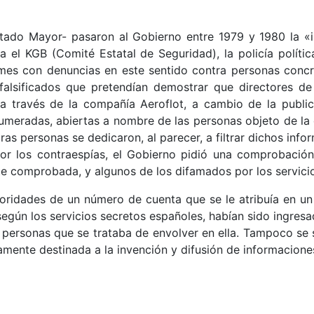
stado Mayor- pasaron al Gobierno entre 1979 y 1980 la «in
a el KGB (Comité Estatal de Seguridad), la policía políti
mes con denuncias en este sentido contra personas concr
 falsificados que pretendían demostrar que directores d
a través de la compañía Aeroflot, a cambio de la publi
 numeradas, abiertas a nombre de las personas objeto de l
as personas se dedicaron, al parecer, a filtrar dichos info
or los contraespías, el Gobierno pidió una comprobación
te comprobada, y algunos de los difamados por los servicio
toridades de un número de cuenta que se le atribuía en u
 según los servicios secretos españoles, habían sido ingre
ersonas que se trataba de envolver en ella. Tampoco se sa
amente destinada a la invención y difusión de informaciones