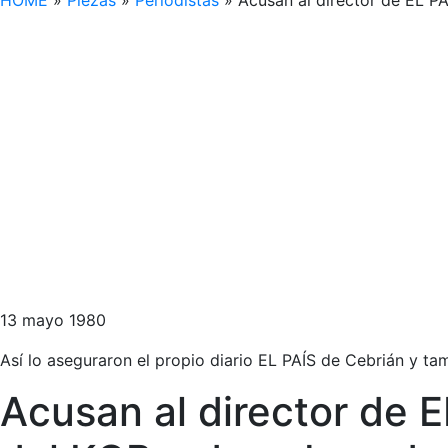
HOME
»
Piezas
»
Periodistas
»
Acusan al director de EL P
13 mayo 1980
Así lo aseguraron el propio diario EL PAÍS de Cebrián y t
Acusan al director de E