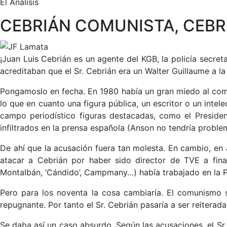
El Análisis
CEBRIÁN COMUNISTA, CEBR
¡Juan Luis Cebrián es un agente del KGB, la policía secret
acreditaban que el Sr. Cebrián era un Walter Guillaume a la
Pongamoslo en fecha. En 1980 había un gran miedo al comu
lo que en cuanto una figura pública, un escritor o un intel
campo periodístico figuras destacadas, como el Presiden
infiltrados en la prensa española (Anson no tendría proble
De ahí que la acusación fuera tan molesta. En cambio, en
atacar a Cebrián por haber sido director de TVE a fin
Montalbán, ‘Cándido’, Campmany…) había trabajado en la 
Pero para los noventa la cosa cambiaría. El comunismo s
repugnante. Por tanto el Sr. Cebrián pasaría a ser reitera
Se daba así un caso absurdo. Según las acusaciones, el Sr.