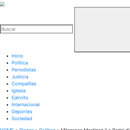
La
Hemeroteca
Buscar
del
Buitre
Inicio
Política
Periodistas
Justicia
Compañías
Iglesia
Ejército
Internacional
Deportes
Sociedad