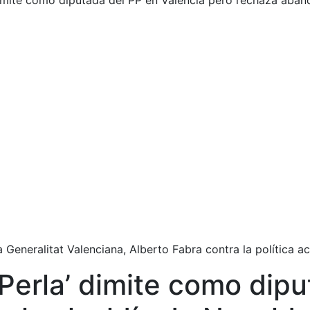
dimite como diputada del PP en Valencia pero rechaza aban
a Generalitat Valenciana, Alberto Fabra contra la política 
Perla’ dimite como dipu