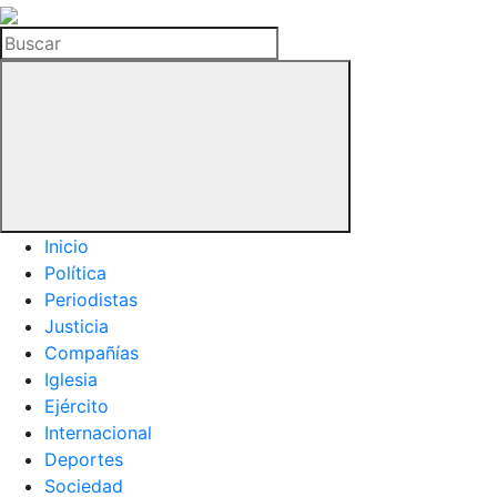
La
Hemeroteca
Buscar
del
Buitre
Inicio
Política
Periodistas
Justicia
Compañías
Iglesia
Ejército
Internacional
Deportes
Sociedad