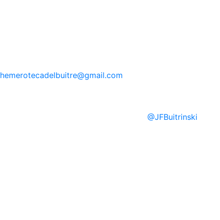
hemerotecadelbuitre
@gmail.com
@
JFBuitrinski