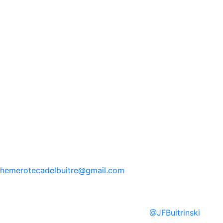
hemerotecadelbuitre
@gmail.com
@
JFBuitrinski