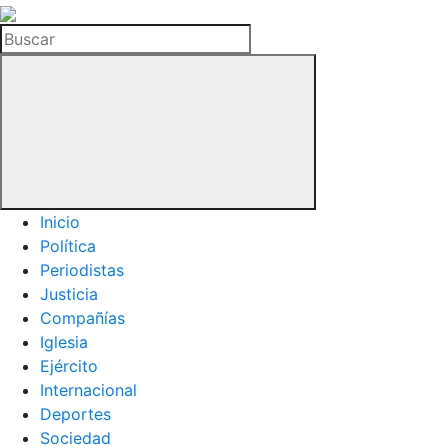
La
Hemeroteca
Buscar
del
Buitre
Inicio
Política
Periodistas
Justicia
Compañías
Iglesia
Ejército
Internacional
Deportes
Sociedad