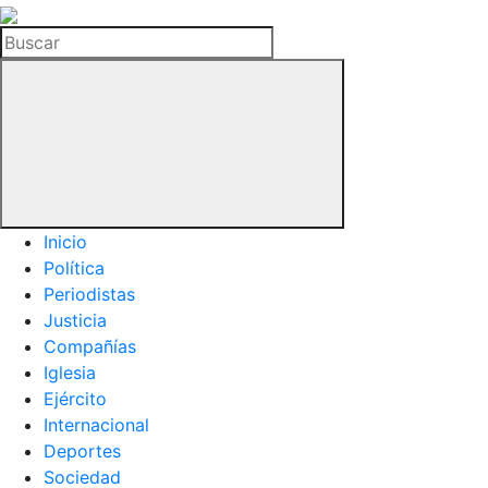
La
Hemeroteca
Buscar
del
Buitre
Inicio
Política
Periodistas
Justicia
Compañías
Iglesia
Ejército
Internacional
Deportes
Sociedad