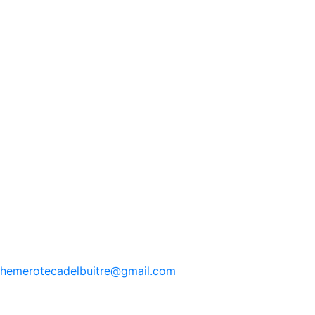
hemerotecadelbuitre
@gmail.com