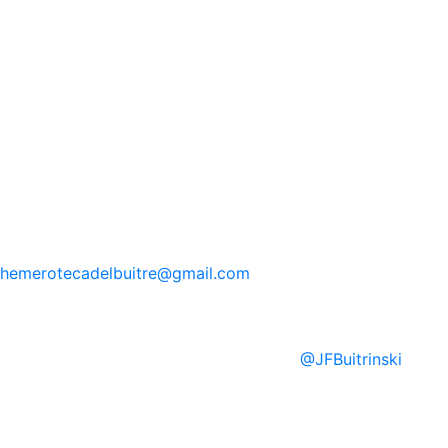
hemerotecadelbuitre
@gmail.com
@
JFBuitrinski