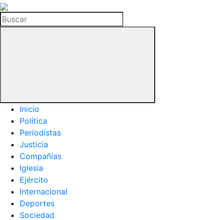
La
Hemeroteca
Buscar
del
Buitre
Inicio
Política
Periodistas
Justicia
Compañías
Iglesia
Ejército
Internacional
Deportes
Sociedad