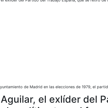
l exlíder del Partido del Trabajo España, que se retiró de l
 ayuntamiento de Madrid en las elecciones de 1979, el par
uilar, el exlíder del P