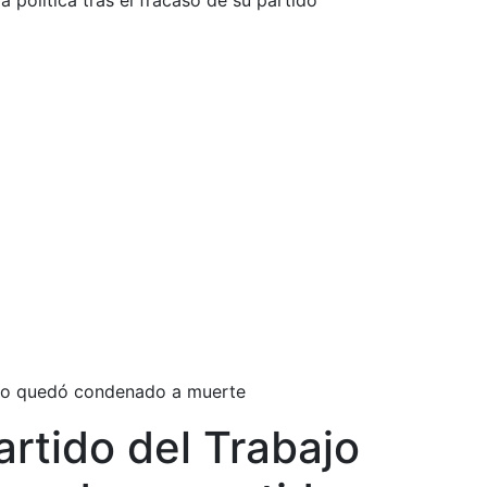
a política tras el fracaso de su partido
tido quedó condenado a muerte
artido del Trabajo