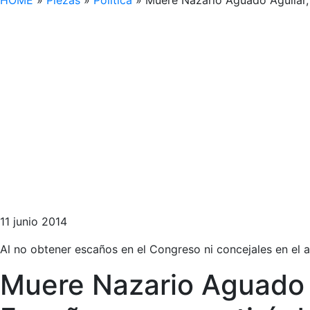
HOME
»
Piezas
»
Política
»
Muere Nazario Aguado Aguilar, e
11 junio 2014
Al no obtener escaños en el Congreso ni concejales en el
Muere Nazario Aguado Ag